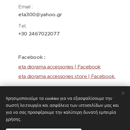
Email :
eta300@yahoo.gr
Tel.
+30 2467022077
Facebook :
eta diorama accessories | Facebook
eta diorama accessories store | Facebook
Instagram :
Χρησιμοποιούμε τα cookies για να εξασφαλίσουμε την
https://www.instagram.com/eta.diorama/
σωστή λειτουργία και ασφάλεια των ιστοσελίδων μας και
για να σας προσφέρουμε την καλύτερη δυνατή εμπειρία
χρήσης.